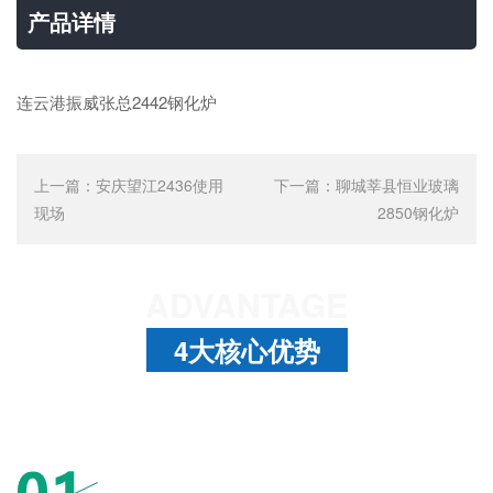
产品详情
连云港振威张总2442钢化炉
上一篇：
安庆望江2436使用
下一篇：
聊城莘县恒业玻璃
现场
2850钢化炉
ADVANTAGE
4大核心优势